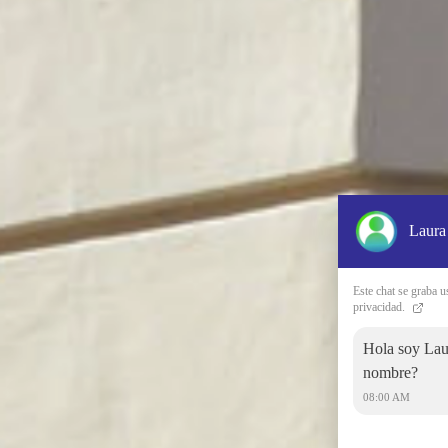
Laura
Este chat se graba u
privacidad.
Hola soy Laur
nombre?
08:00 AM