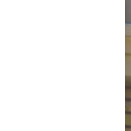
na
Next
Zona